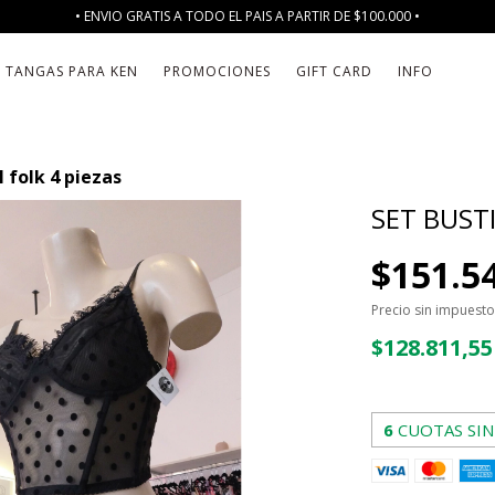
• ENVIO GRATIS A TODO EL PAIS A PARTIR DE $100.000 •
TANGAS PARA KEN
PROMOCIONES
GIFT CARD
INFO
 folk 4 piezas
SET BUST
$151.5
Precio sin impuest
$128.811,5
6
CUOTAS SIN