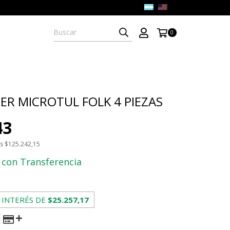
0
IER MICROTUL FOLK 4 PIEZAS
43
os
$125.242,15
5
con
Transferencia
 INTERÉS DE
$25.257,17