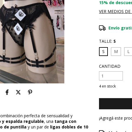
15% de descue
VER MEDIOS DE
Envío grati
TALLE:
S
S
M
L
CANTIDAD
4
en stock
 combinación perfecta de sensualidad y
¡Agregá este pro
o y espalda regulable
, una
tanga con
co de puntilla
y un par de
ligas dobles de 10