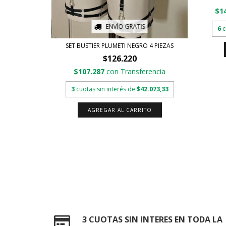
$1
ENVÍO GRATIS
6
c
EZAS
SET BUSTIER PLUMETI NEGRO 4 PIEZAS
$126.220
ferencia
$107.287
con
Transferencia
42.889
3
cuotas sin interés de
$42.073,33
TO
AGREGAR AL CARRITO
3 CUOTAS SIN INTERES EN TODA LA