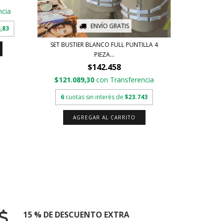
ncia
ENVÍO GRATIS
,83
SET BUSTIER BLANCO FULL PUNTILLA 4
SET
PIEZA...
$142.458
$121.8
$121.089,30
con
Transferencia
6
cuota
6
cuotas sin interés de
$23.743
A
AGREGAR AL CARRITO
15 % DE DESCUENTO EXTRA