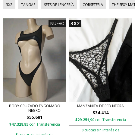
3X2
TANGAS
SETS DE LENCERÍA
CORSETERIA
THE SEXY MA
3X2
NUEVO
BODY CRUZADO ENGOMADO
MANZANITA DE RED NEGRA
NEGRO
$34.414
$55.681
$29.251,90
con
Transferencia
$47.328,85
con
Transferencia
3
cuotas sin interés de
3
cuotas sin interés de